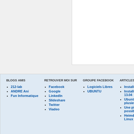
BLOGS AMIS
RETROUVER MOI SUR
GROUPE FACEBOOK
ARTICLE
212-lab
Facebook
Logiciels Libres
Instal
ANDRE Ani
Google
UBUNTU
Instal
13.04
Fun Informatique
LinkedIn
Ubuntu
Slideshare
plusi
Twitter
Une pi
Viadeo
possib
Heimda
Linux