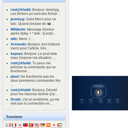
root@khalid:
Bonjour Jeremyg,
Les fichiers po sont des fichier ...
jeremyg:
Salut Merci pour ce
tuto. Quand j'essaie de t� ...
MRibette:
Message d'erreur
après dpkg -i *.deb : (Lectur ...
wils:
Merci :) ...
Armando:
Bonjour, tout d'abord
merci pour l'article. très ...
kapuza:
Bonjour, Le post date
mais j'expose ma situation; ...
root@khalid:
Tu peux me
préciser la commande qui ne
fonctionne ...
plouf:
Ne fonctionne pas les
deux premieres commandes fon
...
root@khalid:
Bonjour, Désolé
pour ma réponse tardive (j'ai ...
Gruds:
J'ai un problème, ça me
5 JANVIER 2012
0
met que la connection es ...
Aaron:
Thank you Wayne for the
extra link. 100% Working! ...
Translator