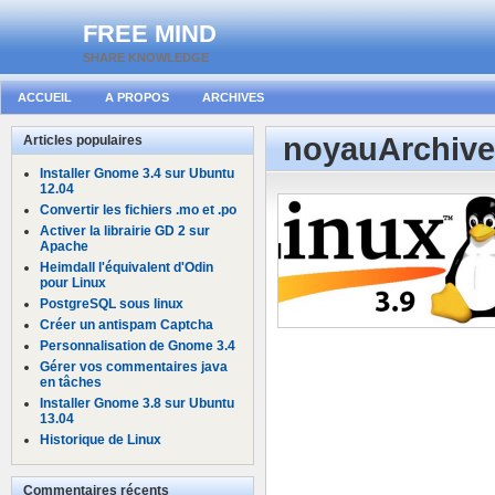
FREE MIND
SHARE KNOWLEDGE
ACCUEIL
A PROPOS
ARCHIVES
noyauArchive
Articles populaires
Installer Gnome 3.4 sur Ubuntu
12.04
Convertir les fichiers .mo et .po
Activer la librairie GD 2 sur
Apache
Heimdall l'équivalent d'Odin
pour Linux
1 MAI 2013
1
PostgreSQL sous linux
Créer un antispam Captcha
Personnalisation de Gnome 3.4
Gérer vos commentaires java
en tâches
Installer Gnome 3.8 sur Ubuntu
13.04
Historique de Linux
Commentaires récents